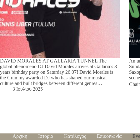
DAVID MORALES AT GALLARIA TUNNEL The
An un
global phenomeno DJ David Morales arrives at Gallaria’s 8
Sunda
years birthday party on Saturday 26.07! David Morales is
Saxop
the Grammy awarded DJ who has shaped our musical
scene
culture and built bridges between different genres…
Chai
3 Ιουλίου 2025
Αρχική
Ιστορία
Κατάλογος
Επικοινωνία
Eve