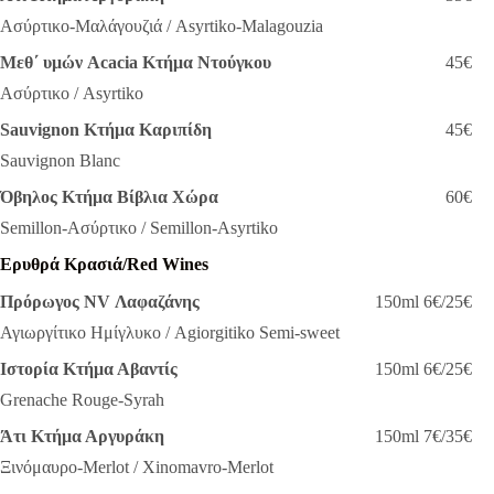
Ασύρτικο-Μαλάγουζιά / Asyrtiko-Malagouzia
Μεθ΄ υμών Acacia Κτήμα Ντούγκου
45€
Ασύρτικο / Asyrtiko
Sauvignon Κτήμα Καριπίδη
45€
Sauvignon Blanc
Όβηλος Κτήμα Βίβλια Χώρα
60€
Semillon-Ασύρτικο / Semillon-Asyrtiko
Ερυθρά Κρασιά/Red Wines
Πρόρωγος
NV Λαφαζάνης
150ml
6€/25€
Αγιωργίτικο Ημίγλυκο / Agiorgitiko Semi-sweet
Ιστορία Κτήμα Αβαντίς
150ml 6€/25€
Grenache Rouge-Syrah
Άτι Κτήμα Αργυράκη
150ml 7€/35€
Ξινόμαυρο-Merlot / Xinomavro-Merlot