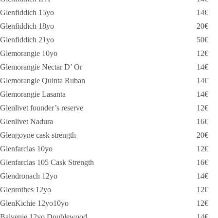
Glenfiddich 15yo
14€
Glenfiddich 18yo
20€
Glenfiddich 21yo
50€
Glemorangie 10yo
12€
Glemorangie Nectar D’ Or
14€
Glemorangie Quinta Ruban
14€
Glemorangie Lasanta
14€
Glenlivet founder’s reserve
12€
Glenlivet Nadura
16€
Glengoyne cask strength
20€
Glenfarclas 10yo
12€
Glenfarclas 105 Cask Strength
16€
Glendronach 12yo
14€
Glenrothes 12yo
12€
GlenKichie 12yo10yo
12€
Balvenie 12yo Doublewood
14€