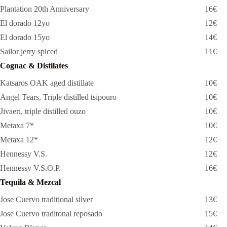
Plantation 20th Anniversary
16€
El dorado 12yo
12€
El dorado 15уo
14€
Sailor jerry spiced
11€
Cognac & Distilates
Katsaros OAK aged distillate
10€
Angel Tears, Triple distilled tsipouro
10€
Jivaeri, triple distilled ouzo
10€
Metaxa 7*
10€
Metaxa 12*
12€
Hennessy V.S.
12€
Hennessy V.S.O.P.
16€
Tequila & Mezcal
Jose Cuervo traditional silver
13€
Jose Cuervo traditonal reposado
15€