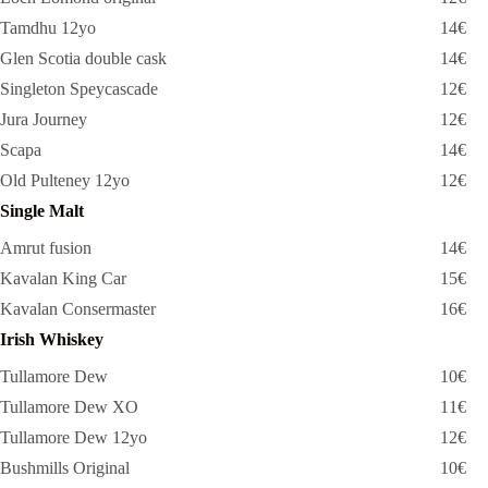
Tamdhu 12yo
14€
Glen Scotia double cask
14€
Singleton Speycascade
12€
Jura Journey
12€
Scapa
14€
Old Pulteney 12yo
12€
Single Malt
Amrut fusion
14€
Kavalan King Car
15€
Kavalan Consermaster
16€
Irish Whiskey
Tullamore Dew
10€
Tullamore Dew XO
11€
Tullamore Dew 12yo
12€
Bushmills Original
10€