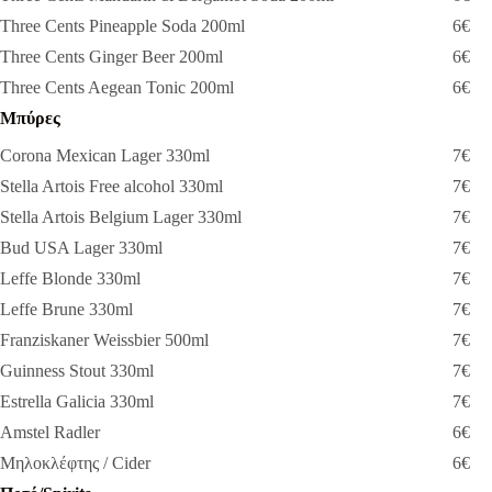
Three Cents Pineapple Soda 200ml
6€
Three Cents Ginger Beer 200ml
6€
Three Cents Aegean Tonic 200ml
6€
Μπύρες
Corona Mexican Lager 330ml
7€
Stella Artois Free alcohol 330ml
7€
Stella Artois Belgium Lager 330ml
7€
Bud USA Lager 330ml
7€
Leffe Blonde 330ml
7€
Leffe Brune 330ml
7€
Franziskaner Weissbier 500ml
7€
Guinness Stout 330ml
7€
Estrella Galicia 330ml
7€
Amstel Radler
6€
Μηλοκλέφτης / Cider
6€