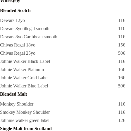
Whisk(e)y
Blended Scotch
Dewars 12yo
11€
Dewars 8yo illegal smooth
11€
Dewars 8yo Caribbean smooth
11€
Chivas Regal 18yo
15€
Chivas Regal 25yo
50€
Johnie Walker Black Label
11€
Johnie Walker Platinum
16€
Johnie Walker Gold Label
16€
Johnie Walker Blue Label
50€
Blended Malt
Monkey Shoulder
11€
Smokey Monkey Shoulder
11€
Johnnie walker green label
12€
Single Malt from Scotland