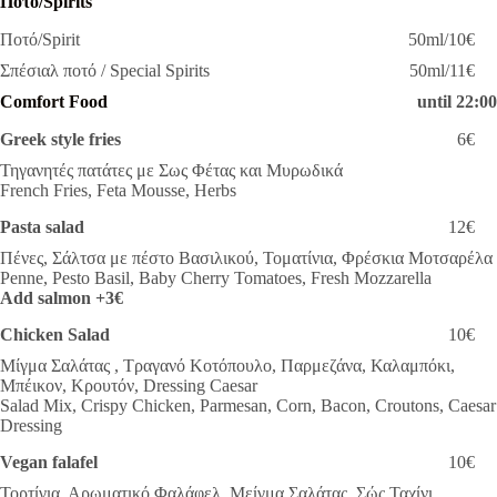
Ποτό/Spirits
Ποτό/Spirit
50ml/10€
Σπέσιαλ ποτό / Special Spirits
50ml/11€
Comfort Food
until
22:0
Greek style fries
6€
Τηγανητές πατάτες με Σως Φέτας και Μυρωδικά
French Fries, Feta Mousse, Herbs
Pasta salad
12€
Πένες, Σάλτσα με πέστο Βασιλικού, Τοματίνια, Φρέσκια Μοτσαρέλα
Penne, Pesto Basil, Baby Cherry Tomatoes, Fresh Mozzarella
Add salmon +3€
Chicken Salad
10€
Μίγμα Σαλάτας , Τραγανό Κοτόπουλο, Παρμεζάνα, Καλαμπόκι,
Μπέικον, Κρουτόν, Dressing Caesar
Salad Mix, Crispy Chicken, Parmesan, Corn, Bacon, Croutons, Caesar
Dressing
Vegan falafel
10€
Τορτίγια, Αρωματικό Φαλάφελ, Μείγμα Σαλάτας, Σώς Ταχίνι