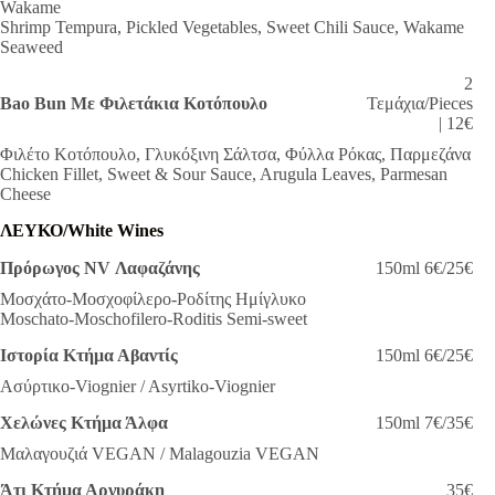
Wakame
Shrimp Tempura, Pickled Vegetables, Sweet Chili Sauce, Wakame
Seaweed
2
Bao Bun Με Φιλετάκια Κοτόπουλο
Τεμάχια/Pieces
| 12€
Φιλέτο Κοτόπουλο, Γλυκόξινη Σάλτσα, Φύλλα Ρόκας, Παρμεζάνα
Chicken Fillet, Sweet & Sour Sauce, Arugula Leaves, Parmesan
Cheese
ΛΕΥΚΟ
/White Wines
Πρόρωγος NV Λαφαζάνης
150ml
6€/25€
Μοσχάτο-Μοσχοφίλερο-Ροδίτης Ημίγλυκο
Moschatο-Moschofilero-Roditis Semi-sweet
Ιστορία
Κτήμα Αβαντίς
150ml
6€/25€
Ασύρτικο-Viognier / Asyrtiko-Viognier
Χελώνες Κτήμα Άλφα
150ml
7€/35€
Μαλαγουζιά VEGAN / Malagouzia VEGAN
Άτι
Κτήμα Αργυράκη
35€