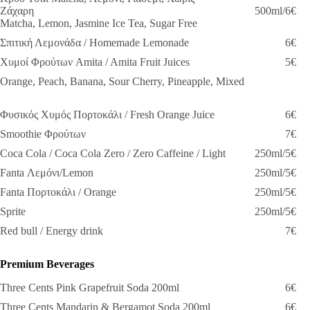
Ζάχαρη
500ml/6€
Matcha, Lemon, Jasmine Ice Tea, Sugar Free
Σπιτική Λεμονάδα / Homemade Lemonade
6€
Χυμοί Φρούτων Amita / Amita Fruit Juices
5€
Orange, Peach, Banana, Sour Cherry, Pineapple, Mixed
Φυσικός Χυμός Πορτοκάλι / Fresh Orange Juice
6€
Smoothie Φρούτων
7€
Coca Cola / Coca Cola Zero / Zero Caffeine / Light
250ml/5€
Fanta Λεμόνι/Lemon
250ml/5€
Fanta Πορτοκάλι / Orange
250ml/5€
Sprite
250ml/5€
Red bull / Energy drink
7€
Premium Beverages
Three Cents Pink Grapefruit Soda 200ml
6€
Three Cents Mandarin & Bergamot Soda 200ml
6€