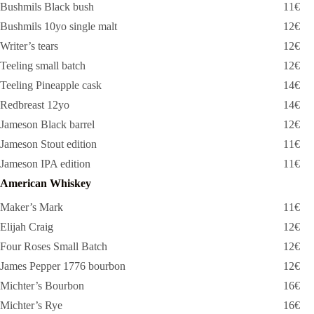
Bushmils Black bush
11€
Bushmils 10yo single malt
12€
Writer’s tears
12€
Teeling small batch
12€
Teeling Pineapple cask
14€
Redbreast 12yo
14€
Jameson Black barrel
12€
Jameson Stout edition
11€
Jameson IPA edition
11€
American Whiskey
Maker’s Mark
11€
Elijah Craig
12€
Four Roses Small Batch
12€
James Pepper 1776 bourbon
12€
Michter’s Bourbon
16€
Michter’s Rye
16€