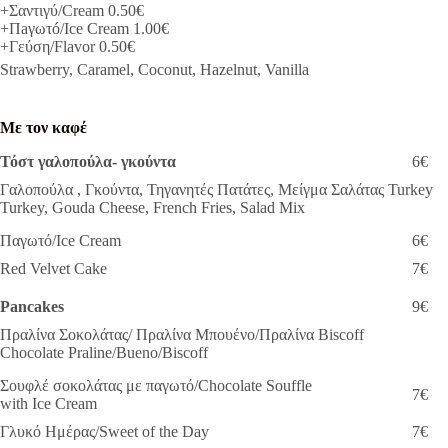
+Σαντιγύ/Cream 0.50€
+Пaγωτó/Ice Cream 1.00€
+Γεύση/Flavor 0.50€
Strawberry, Caramel, Coconut, Hazelnut, Vanilla
Με τον καφέ
Τόστ γαλοπούλα- γκούντα
6€
Γαλοπούλα , Γκούντα, Τηγανητές Πατάτες, Μείγμα Σαλάτας Turkey
Turkey, Gouda Cheese, French Fries, Salad Mix
Παγωτό/Ice Cream
6€
Red Velvet Cake
7€
Pancakes
9€
Πραλίνα Σοκολάτας/ Πραλίνα Μπουένο/Πραλίνα Biscoff
Chocolate Praline/Bueno/Biscoff
Σουφλέ σοκολάτας με παγωτό/Chocolate Souffle
7€
with Ice Cream
Γλυκό Ημέρας/Sweet of the Day
7€