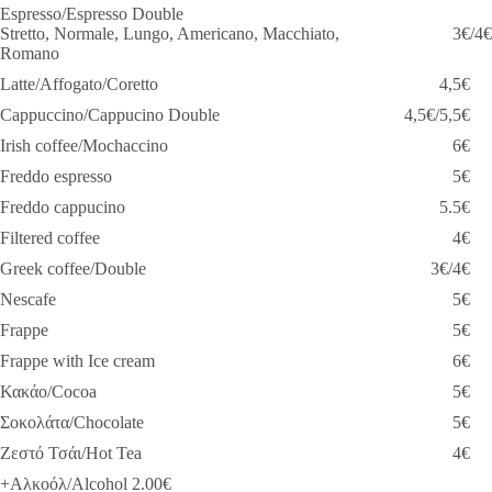
Espresso/Espresso Double
Stretto, Normale, Lungo, Americano, Macchiato,
3€/4€
Romano
Latte/Affogato/Coretto
4,5€
Cappuccino/Cappucino Double
4,5€/5,5€
Irish coffee/Mochaccino
6€
Freddo espresso
5€
Freddo cappucino
5.5€
Filtered coffee
4€
Greek coffee/Double
3€/4€
Nescafe
5€
Frappe
5€
Frappe with Ice cream
6€
Κακάο/Cocoa
5€
Σοκολάτα/Chocolate
5€
Ζεστό Τσάι/Hot Tea
4€
+Αλκοόλ/Alcohol 2.00€