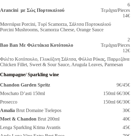
6
Arancini με Σώς Πορτοκαλιού
Τεμάχια/Pieces
14€
Μανιτάρια Porcini, Τυρί Scamorza, Σάλτσα Πορτοκαλιού
Porcini Mushrooms, Scamorza Cheese, Orange Sauce
2
Bao Ban Με Φιλετάκια Κοτόπουλο
Τεμάχια/Pieces
12€
Φιλέτο Κοτόπουλο, Γλυκόξινη Σάλτσα, Φύλλα Ρόκας, Παρμεζάνα
Chicken Fillet, Sweet & Sour Sauce, Arugula Leaves, Parmesan
Champagne/ Sparkling wine
Chandon Garden Spritz
9€/45€
Moschato D’asti 150ml
150ml 6€/30€
Prosecco
150ml 6€/30€
Amalia
Brut Domaine Tselepos
30€
Moet & Chandon
Brut 200ml
40€
Lenga Sparkling Ktima Avantis
45€
Anda Luna Vine Extra Brut Rose
70€