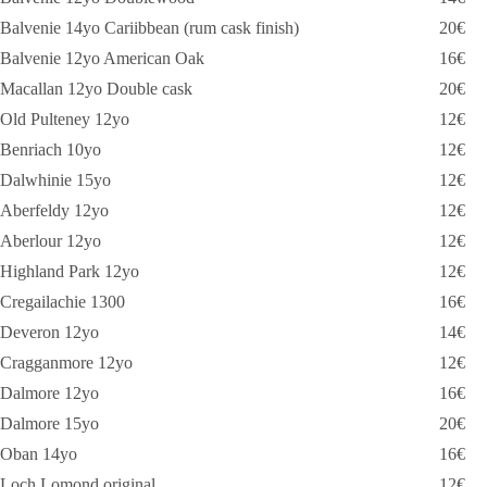
Balvenie 14yo Cariibbean (rum cask finish)
20€
Balvenie 12yo American Oak
16€
Macallan 12yo Double cask
20€
Old Pulteney 12yo
12€
Benriach 10yo
12€
Dalwhinie 15yo
12€
Aberfeldy 12yo
12€
Aberlour 12yo
12€
Highland Park 12yo
12€
Cregailachie 1300
16€
Deveron 12yo
14€
Cragganmore 12yo
12€
Dalmore 12yo
16€
Dalmore 15yo
20€
Oban 14yo
16€
Loch Lomond original
12€