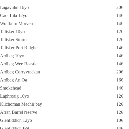
Lagavulin 16yo
20€
Caol Lila 12yo
14€
Wolfburn Morven
14€
Talisker 10yo
12€
Talisker Storm
12€
Talisker Port Ruighe
14€
Ardbeg 10yo
14€
Ardbeg Wee Beastie
14€
Ardbeg Corryvreckan
20€
Ardbeg An Oa
16€
Smokehead
14€
Laphroaig 10yo
12€
Kilchoman Machir bay
12€
Arran Barrel reserve
12€
Glenfiddich 12yo
10€
Glenfiddich IPA
14€