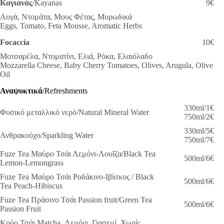
Καγιανάς
/Kayanas
9€
Αυγά, Ντομάτα, Μους Φέτας, Μυρωδικά
Eggs, Tomato, Feta Mousse, Aromatic Herbs
Focaccia
10€
Μοτσαρέλα, Ντοματίνι, Ελιά, Ρόκα, Ελαιόλαδο
Mozzarella Cheese, Baby Cherry Tomatoes, Olives, Arugula, Olive
Oil
Αναψυκτικά
/Refreshments
330ml/1€
Φυσικό μεταλλικό νερό/Natural Mineral Water
750ml/2€
330ml/5€
Ανθρακούχο/Sparkling Water
750ml/7€
Fuze Tea Μαύρο Τσάι Λεμόνι-Λουΐζα/Black Tea
500ml/6€
Lemon-Lemongrass
Fuze Tea Μαύρο Τσάι Ροδάκινο-Ιβίσκος / Black
500ml/6€
Tea Peach-Hibiscus
Fuze Tea Πράσινο Τσάι Passion fruit/Green Tea
500ml/6€
Passion Fruit
Κρύο Τσάι Matcha, Λεμόνι, Γιασεμί, Χωρίς