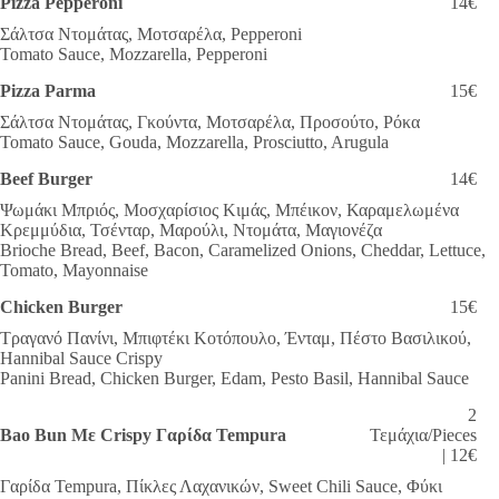
Pizza Pepperoni
14€
Σάλτσα Ντομάτας, Μοτσαρέλα, Pepperoni
Tomato Sauce, Mozzarella, Pepperoni
Pizza Parma
15€
Σάλτσα Ντομάτας, Γκούντα, Μοτσαρέλα, Προσούτο, Ρόκα
Tomato Sauce, Gouda, Mozzarella, Prosciutto, Arugula
Beef Burger
14€
Ψωμάκι Μπριός, Μοσχαρίσιος Κιμάς, Μπέικον, Καραμελωμένα
Κρεμμύδια, Τσένταρ, Μαρούλι, Ντομάτα, Μαγιονέζα
Brioche Bread, Beef, Bacon, Caramelized Onions, Cheddar, Lettuce,
Tomato, Mayonnaise
Chicken Burger
15€
Τραγανό Πανίνι, Μπιφτέκι Κοτόπουλο, Ένταμ, Πέστο Βασιλικού,
Hannibal Sauce Crispy
Panini Bread, Chicken Burger, Edam, Pesto Basil, Hannibal Sauce
2
Bao Bun Με Crispy Γαρίδα Tempura
Τεμάχια/Pieces
| 12€
Γαρίδα Tempura, Πίκλες Λαχανικών, Sweet Chili Sauce, Φύκι