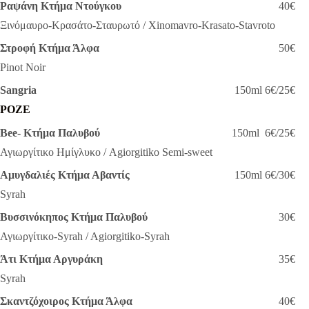
Ραψάνη Κτήμα Ντούγκου
40€
Ξινόμαυρο-Κρασάτο-Σταυρωτό / Xinomavro-Krasato-Stavroto
Στροφή Κτήμα Άλφα
50€
Pinot Noir
Sangria
150ml 6€/25€
POZE
Bee- Κτήμα Παλυβού
150ml
6€/25€
Αγιωργίτικο Ημίγλυκο / Agiorgitiko Semi-sweet
Αμυγδαλιές Κτήμα Αβαντίς
150ml 6€/30€
Syrah
Βυσσινόκηπος Κτήμα Παλυβού
30€
Αγιωργίτικο-Syrah / Agiorgitiko-Syrah
Άτι Κτήμα Αργυράκη
35€
Syrah
Σκαντζόχοιρος Κτήμα Άλφα
40€